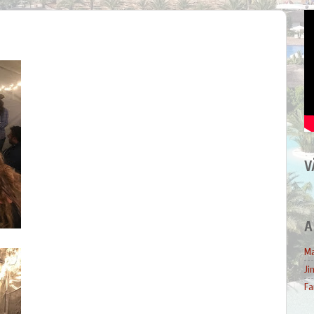
V
A
Ma
Ji
Fa