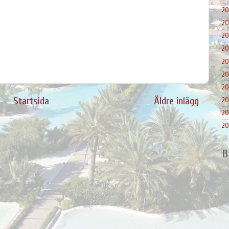
20
20
20
20
20
20
20
Startsida
Äldre inlägg
20
20
20
B