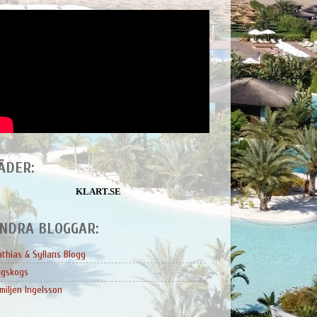
ÄDER:
KLART.SE
NDRA BLOGGAR:
thias & Syllans Blogg
ngskogs
miljen Ingelsson