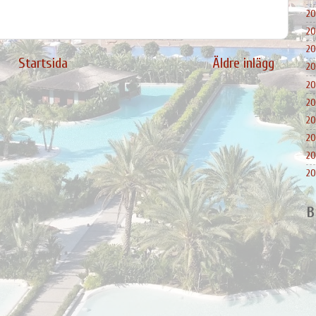
20
20
20
Startsida
Äldre inlägg
20
20
20
20
20
20
20
B