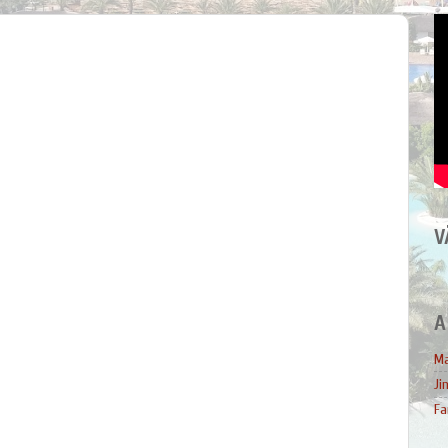
V
A
Ma
Ji
Fa