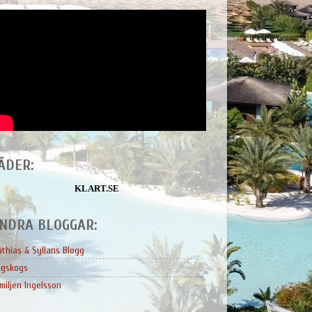
ÄDER:
KLART.SE
NDRA BLOGGAR:
thias & Syllans Blogg
ngskogs
miljen Ingelsson