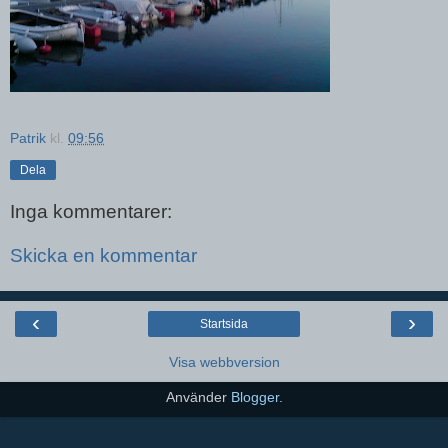
Patrik
kl.
09:56
Dela
Inga kommentarer:
Skicka en kommentar
‹
›
Startsida
Visa webbversion
Använder
Blogger
.