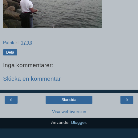
Patrik
kl.
17:13
Dela
Inga kommentarer:
Skicka en kommentar
‹
›
Startsida
Visa webbversion
Använder
Blogger
.