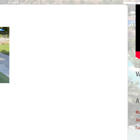
V
A
Ma
Ji
Fa