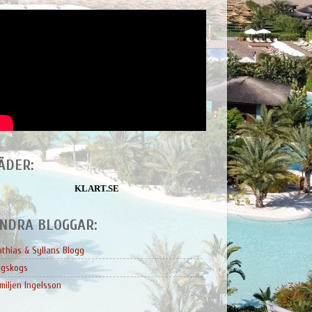
ÄDER:
KLART.SE
NDRA BLOGGAR:
thias & Syllans Blogg
ngskogs
miljen Ingelsson