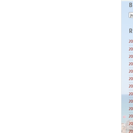
B
R
20
20
20
20
20
20
20
20
20
20
20
20
20