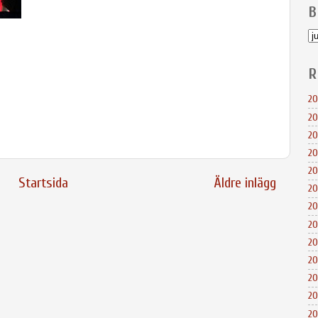
B
R
20
20
20
20
20
Startsida
Äldre inlägg
20
20
20
20
20
20
20
20