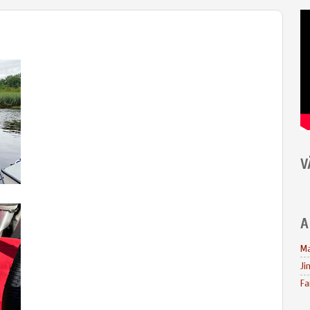
V
A
Ma
Ji
Fa