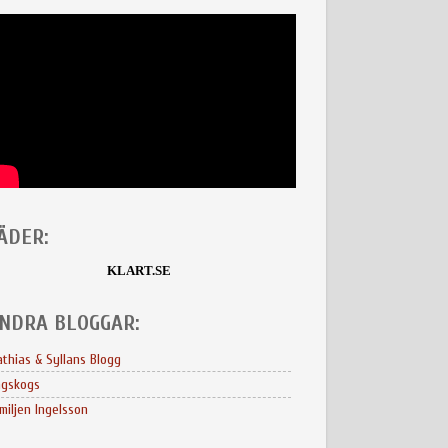
ÄDER:
KLART.SE
NDRA BLOGGAR:
thias & Syllans Blogg
ngskogs
miljen Ingelsson