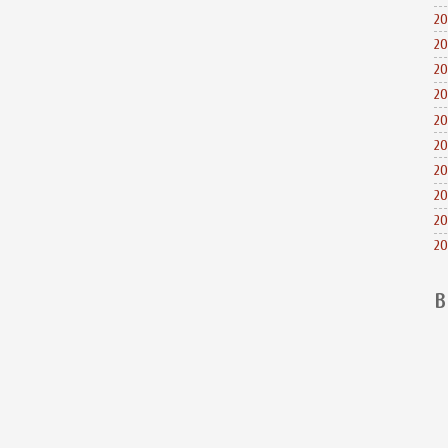
20
20
20
20
20
20
20
20
20
20
B