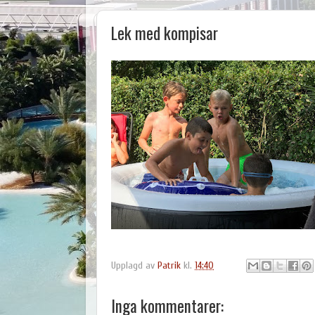
Lek med kompisar
Upplagd av
Patrik
kl.
14:40
Inga kommentarer: