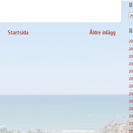
B
R
Startsida
Äldre inlägg
20
20
20
20
20
20
20
20
20
20
20
20
20