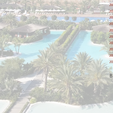
20
20
20
20
20
20
20
20
20
20
B