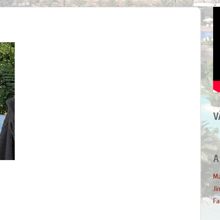
V
A
Ma
Ji
Fa