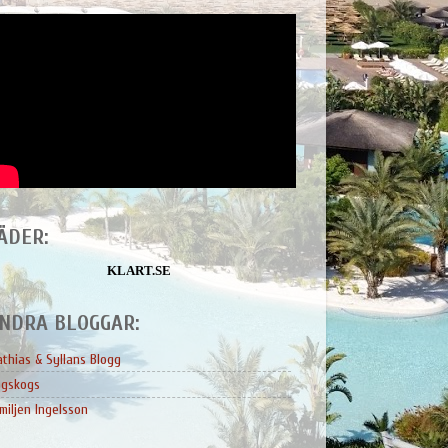
ÄDER:
KLART.SE
NDRA BLOGGAR:
thias & Syllans Blogg
ngskogs
miljen Ingelsson