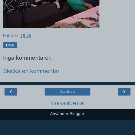
Patrik
kl.
19:45
Dela
Inga kommentarer:
Skicka en kommentar
‹
›
Startsida
Visa webbversion
Använder
Blogger
.