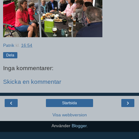
Patrik
kl.
16:54
Dela
Inga kommentarer:
Skicka en kommentar
‹
›
Startsida
Visa webbversion
Använder
Blogger
.