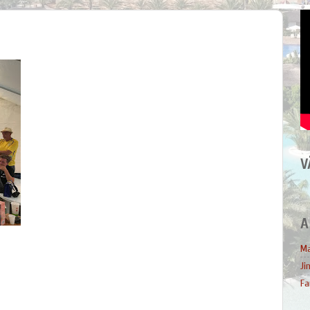
V
A
Ma
Ji
Fa