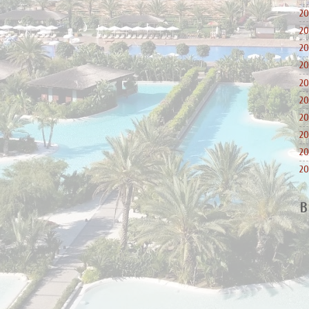
20
20
20
20
20
20
20
20
20
20
B