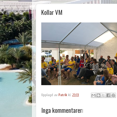
Kollar VM
Upplagd av
Patrik
kl.
23:13
Inga kommentarer: