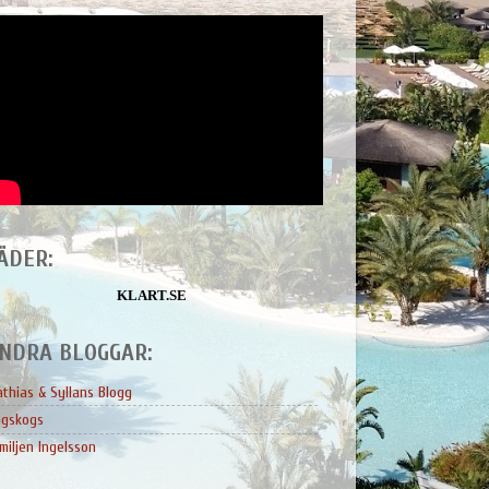
ÄDER:
KLART.SE
NDRA BLOGGAR:
thias & Syllans Blogg
ngskogs
miljen Ingelsson