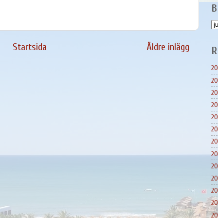
B
Startsida
Äldre inlägg
R
20
20
20
20
20
20
20
20
20
20
20
20
20