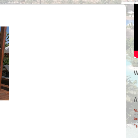
V
A
Ma
Ji
Fa