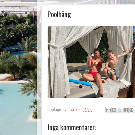
Poolhäng
Upplagd av
Patrik
kl.
14:56
Inga kommentarer: