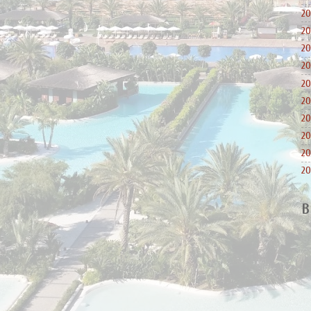
20
20
20
20
20
20
20
20
20
20
B