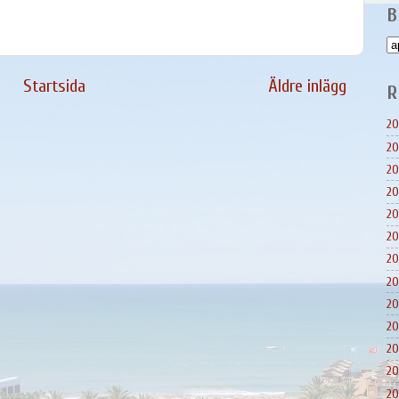
B
Startsida
Äldre inlägg
R
20
20
20
20
20
20
20
20
20
20
20
20
20