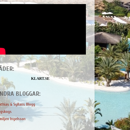
ÄDER:
KLART.SE
NDRA BLOGGAR:
thias & Syllans Blogg
ngskogs
miljen Ingelsson