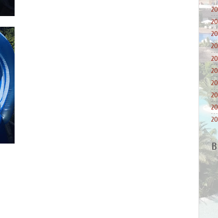
20
20
20
20
20
20
20
20
20
20
B