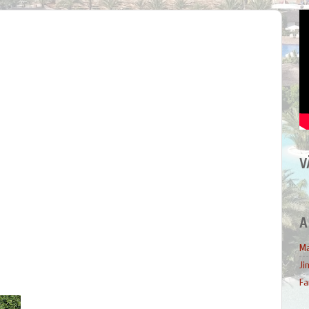
V
A
Ma
Ji
Fa