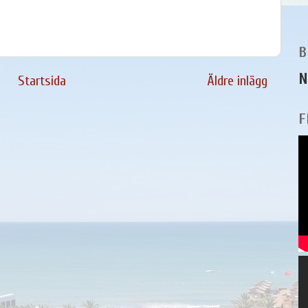
B
N
Startsida
Äldre inlägg
F