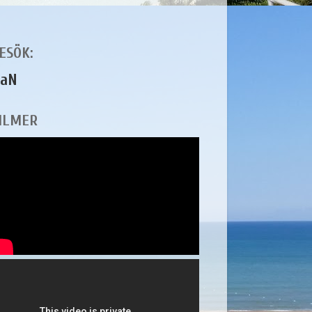
ESÖK:
aN
ILMER