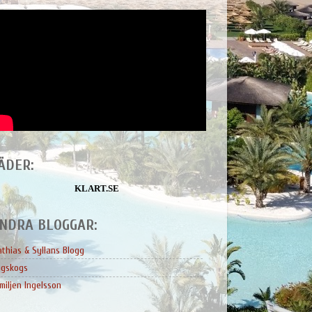
ÄDER:
KLART.SE
NDRA BLOGGAR:
thias & Syllans Blogg
ngskogs
miljen Ingelsson