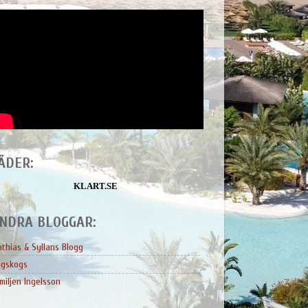
ÄDER:
KLART.SE
NDRA BLOGGAR:
thias & Syllans Blogg
ngskogs
miljen Ingelsson