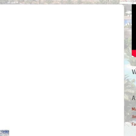
V
A
Ma
Ji
Fa