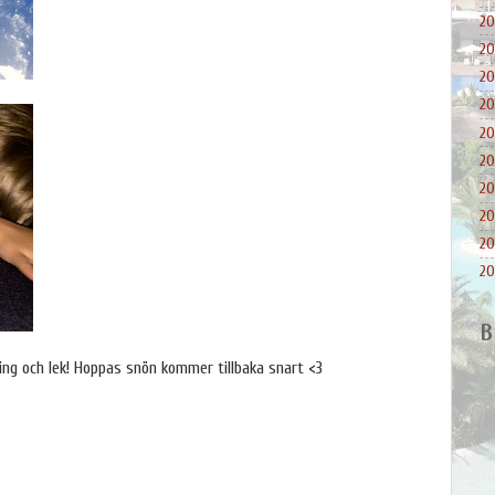
20
20
20
20
20
20
20
20
20
20
B
kning och lek! Hoppas snön kommer tillbaka snart <3