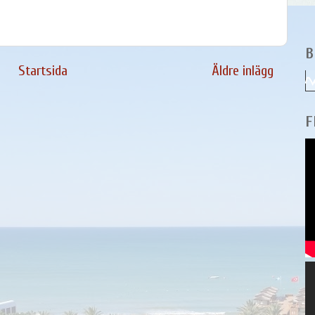
B
Startsida
Äldre inlägg
F