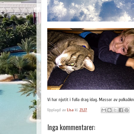
Vi har njutit i fulla drag idag. Massor av pulkaå
Upplagd av
Lisa
kl.
21:27
Inga kommentarer: