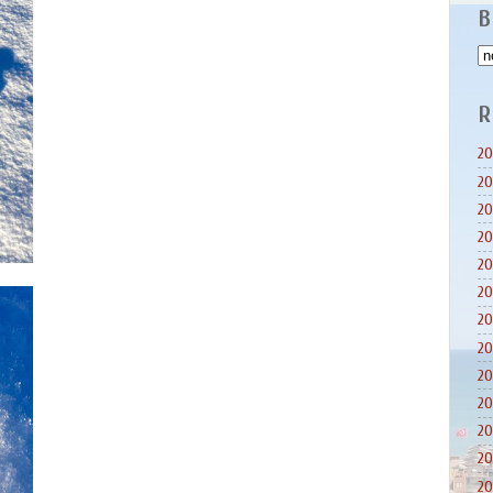
B
R
20
20
20
20
20
20
20
20
20
20
20
20
20