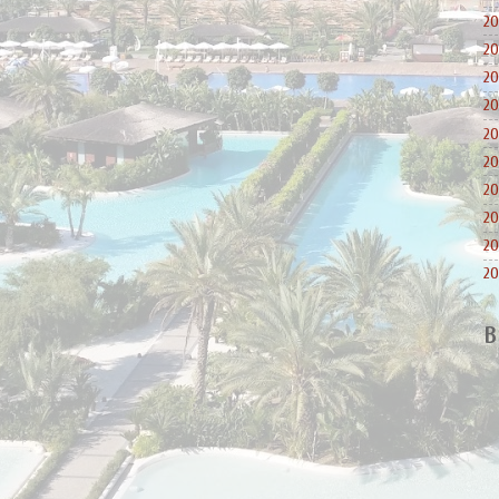
20
20
20
20
20
20
20
20
20
20
B