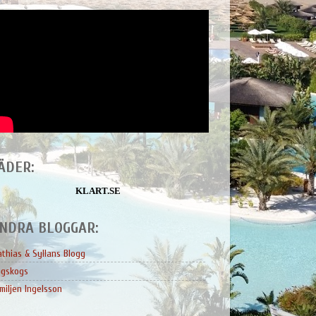
ÄDER:
KLART.SE
NDRA BLOGGAR:
thias & Syllans Blogg
ngskogs
miljen Ingelsson