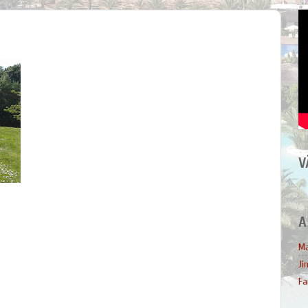
V
A
Ma
Ji
Fa