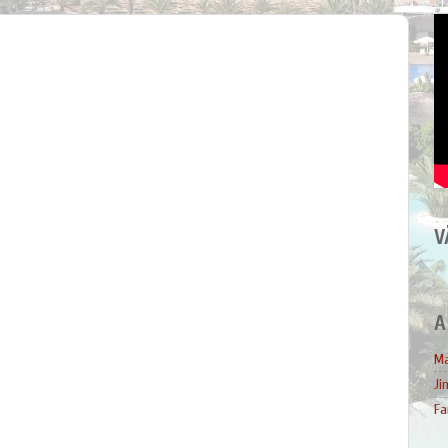
V
A
Ma
Ji
Fa