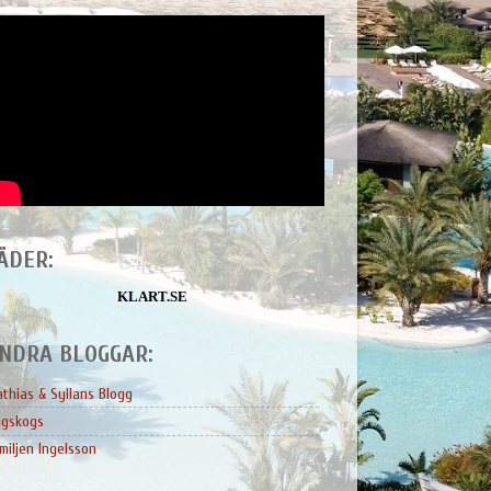
ÄDER:
KLART.SE
NDRA BLOGGAR:
thias & Syllans Blogg
ngskogs
miljen Ingelsson