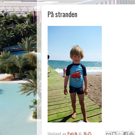
På stranden
Upplagd av
Patrik
kl.
16:25