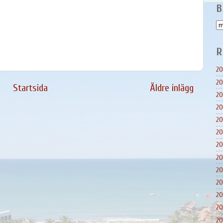
B
R
20
20
Startsida
Äldre inlägg
20
20
20
20
20
20
20
20
20
20
20