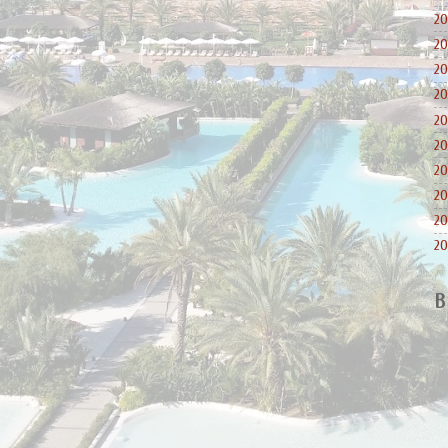
20
20
20
20
20
20
20
20
20
20
B