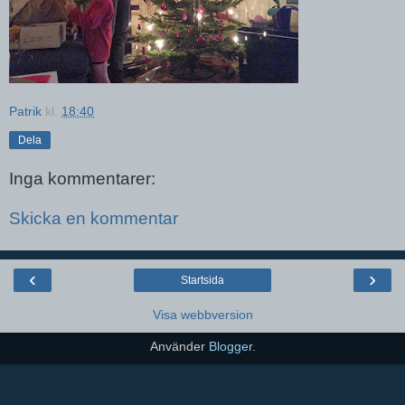
Patrik
kl.
18:40
Dela
Inga kommentarer:
Skicka en kommentar
‹
›
Startsida
Visa webbversion
Använder
Blogger
.