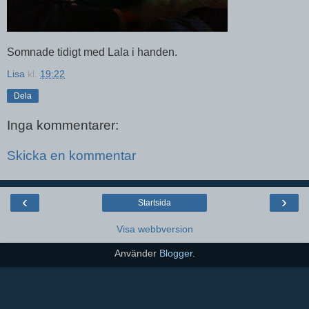
Somnade tidigt med Lala i handen.
Lisa
kl.
19:22
Dela
Inga kommentarer:
Skicka en kommentar
‹
›
Startsida
Visa webbversion
Använder
Blogger
.