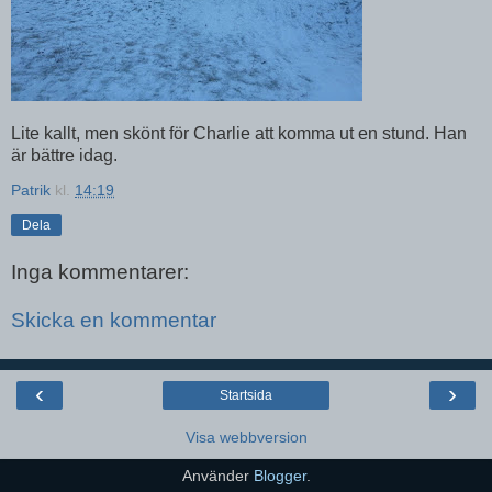
Lite kallt, men skönt för Charlie att komma ut en stund. Han
är bättre idag.
Patrik
kl.
14:19
Dela
Inga kommentarer:
Skicka en kommentar
‹
›
Startsida
Visa webbversion
Använder
Blogger
.