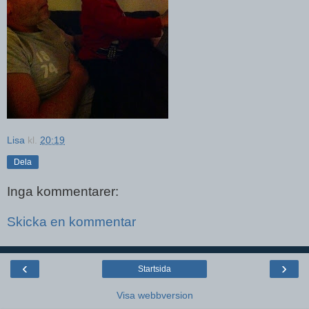
Lisa
kl.
20:19
Dela
Inga kommentarer:
Skicka en kommentar
‹
›
Startsida
Visa webbversion