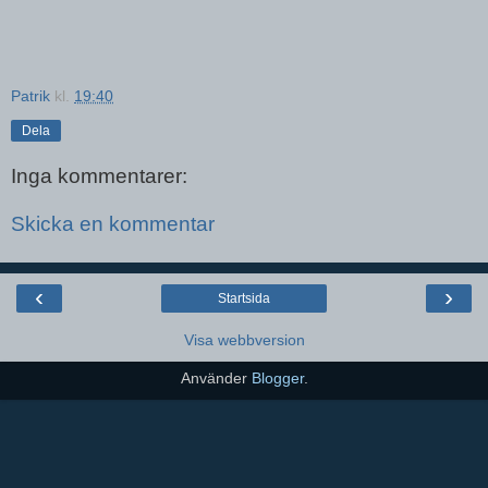
Patrik
kl.
19:40
Dela
Inga kommentarer:
Skicka en kommentar
‹
›
Startsida
Visa webbversion
Använder
Blogger
.