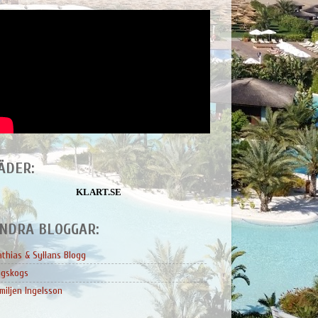
ÄDER:
KLART.SE
NDRA BLOGGAR:
thias & Syllans Blogg
ngskogs
miljen Ingelsson