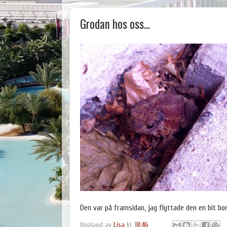
Grodan hos oss...
Den var på framsidan, jag flyttade den en bit bor
Upplagd av
Lisa
kl.
18:46