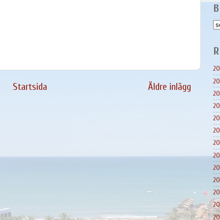
B
R
20
20
Startsida
Äldre inlägg
20
20
20
20
20
20
20
20
20
20
20