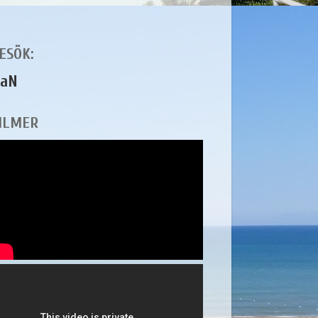
ESÖK:
aN
ILMER