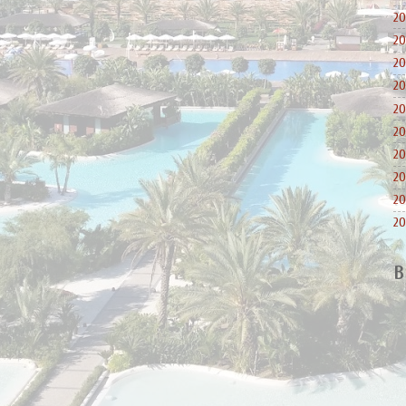
20
20
20
20
20
20
20
20
20
20
B