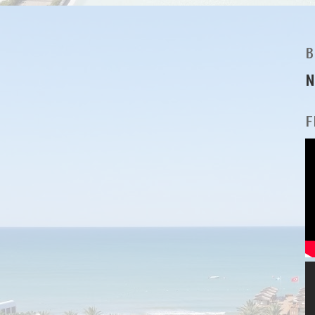
B
N
F