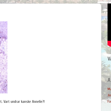
V
A
Ma
Ji
t. Vart undrar kanske Annelie?!
Fa