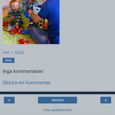
Lisa
kl.
14:31
Dela
Inga kommentarer:
Skicka en kommentar
‹
›
Startsida
Visa webbversion