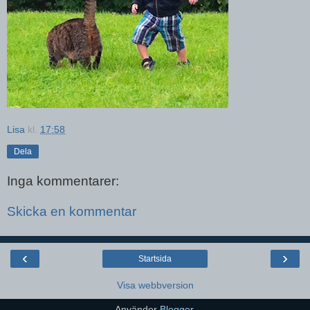
Lisa
kl.
17:58
Dela
Inga kommentarer:
Skicka en kommentar
‹
›
Startsida
Visa webbversion
Använder
Blogger
.