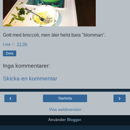
Gott med broccoli, men äter helst bara "blomman".
Lisa
kl.
21:06
Dela
Inga kommentarer:
Skicka en kommentar
‹
›
Startsida
Visa webbversion
Använder
Blogger
.