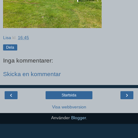
Lisa
kl.
16:45
Dela
Inga kommentarer:
Skicka en kommentar
‹
›
Startsida
Visa webbversion
Använder
Blogger
.