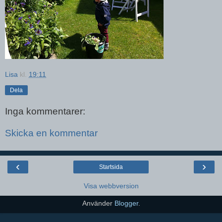
Lisa
kl.
19:11
Dela
Inga kommentarer:
Skicka en kommentar
‹
›
Startsida
Visa webbversion
Använder
Blogger
.