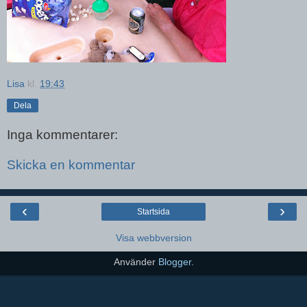
Lisa
kl.
19:43
Dela
Inga kommentarer:
Skicka en kommentar
‹
›
Startsida
Visa webbversion
Använder
Blogger
.