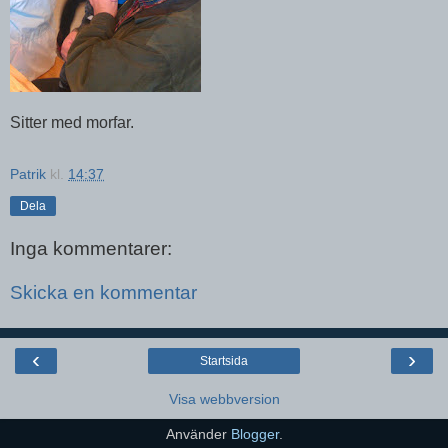
Sitter med morfar.
Patrik
kl.
14:37
Dela
Inga kommentarer:
Skicka en kommentar
‹
›
Startsida
Visa webbversion
Använder
Blogger
.