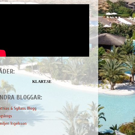
ÄDER:
KLART.SE
NDRA BLOGGAR:
thias & Syllans Blogg
ngskogs
miljen Ingelsson