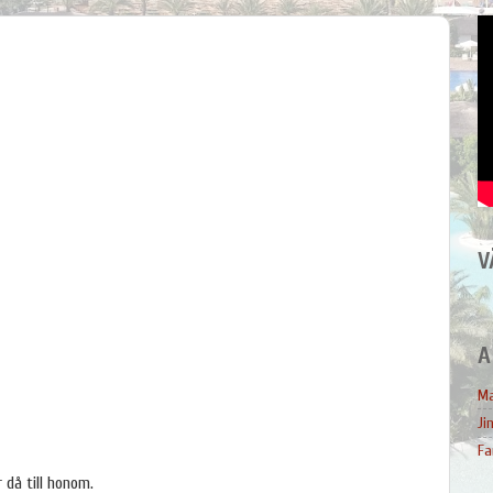
V
A
Ma
Ji
Fa
då till honom.