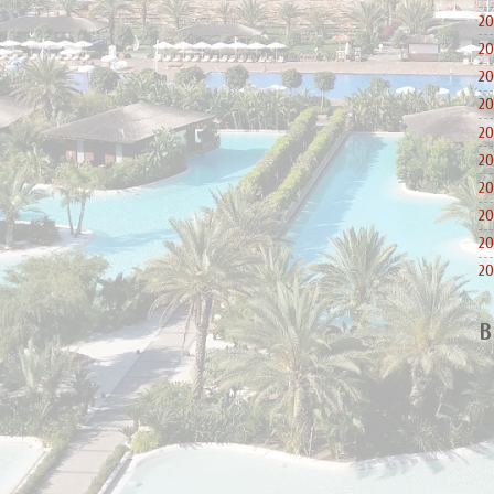
20
20
20
20
20
20
20
20
20
20
B