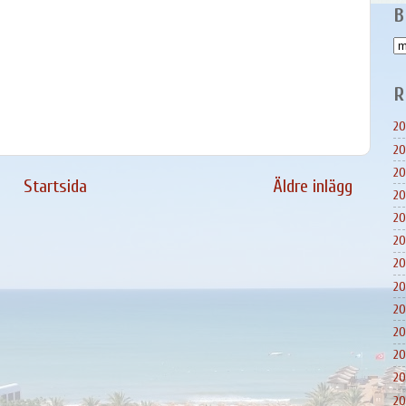
B
R
20
20
20
Startsida
Äldre inlägg
20
20
20
20
20
20
20
20
20
20