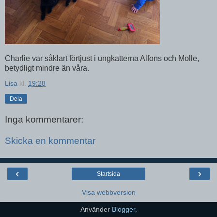
Charlie var såklart förtjust i ungkatterna Alfons och Molle,
betydligt mindre än våra.
Lisa
kl.
19:28
Dela
Inga kommentarer:
Skicka en kommentar
‹
›
Startsida
Visa webbversion
Använder
Blogger
.