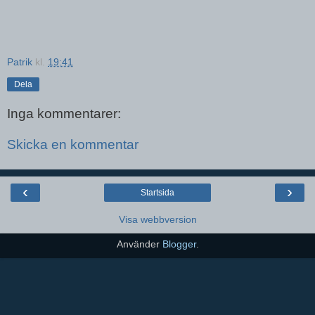
Patrik
kl.
19:41
Dela
Inga kommentarer:
Skicka en kommentar
‹
›
Startsida
Visa webbversion
Använder
Blogger
.