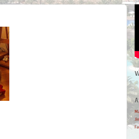
V
A
Ma
Ji
Fa