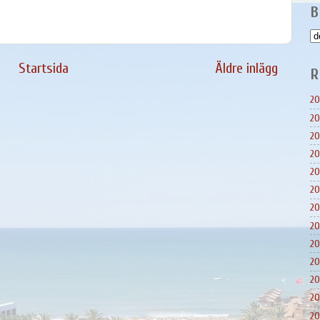
B
Startsida
Äldre inlägg
R
20
20
20
20
20
20
20
20
20
20
20
20
20