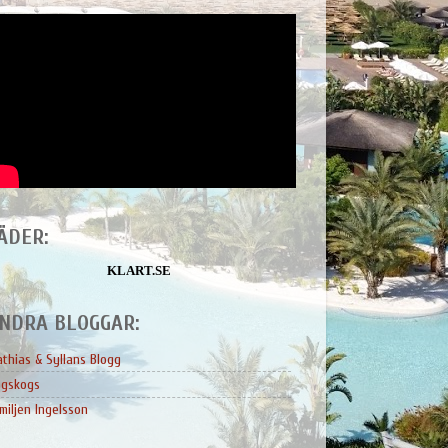
ÄDER:
KLART.SE
NDRA BLOGGAR:
thias & Syllans Blogg
ngskogs
miljen Ingelsson