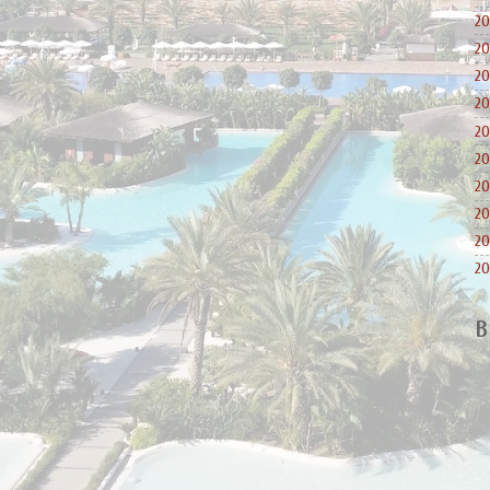
20
20
20
20
20
20
20
20
20
20
B