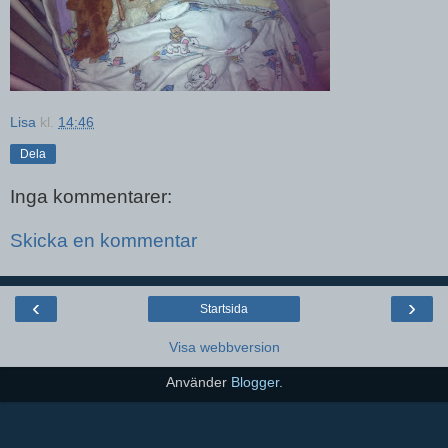
Lisa
kl.
14:46
Dela
Inga kommentarer:
Skicka en kommentar
‹
›
Startsida
Visa webbversion
Använder
Blogger
.