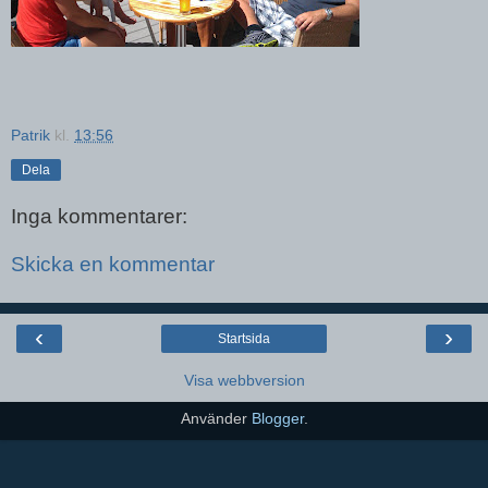
Patrik
kl.
13:56
Dela
Inga kommentarer:
Skicka en kommentar
‹
›
Startsida
Visa webbversion
Använder
Blogger
.