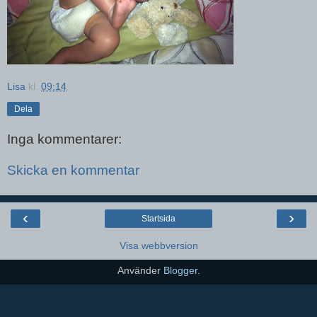
Lisa
kl.
09:14
Dela
Inga kommentarer:
Skicka en kommentar
‹
›
Startsida
Visa webbversion
Använder
Blogger
.