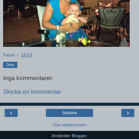
Patrik
kl.
19:53
Dela
Inga kommentarer:
Skicka en kommentar
‹
›
Startsida
Visa webbversion
Använder
Blogger
.