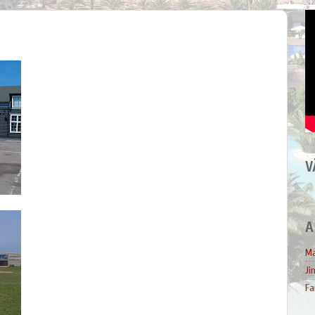
V
A
Ma
Ji
Fa