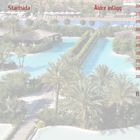
20
Startsida
Äldre inlägg
20
20
20
20
20
20
20
20
20
B