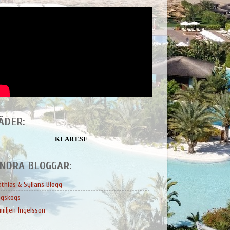
ÄDER:
KLART.SE
NDRA BLOGGAR:
thias & Syllans Blogg
ngskogs
miljen Ingelsson