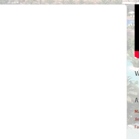
V
A
Ma
Ji
Fa