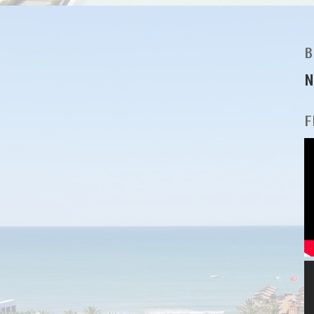
B
N
F