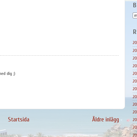
B
R
20
20
20
20
ed dig ;)
20
20
20
20
20
20
Startsida
Äldre inlägg
20
20
20