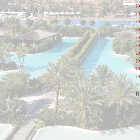
20
20
20
20
20
20
20
20
20
20
B