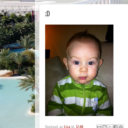
;D
Upplagd av
Lisa
kl.
12:44