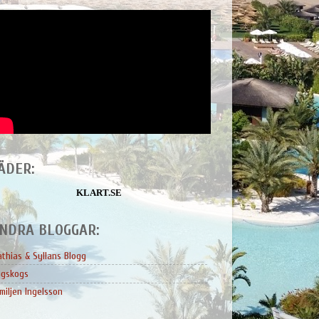
ÄDER:
KLART.SE
NDRA BLOGGAR:
thias & Syllans Blogg
ngskogs
miljen Ingelsson