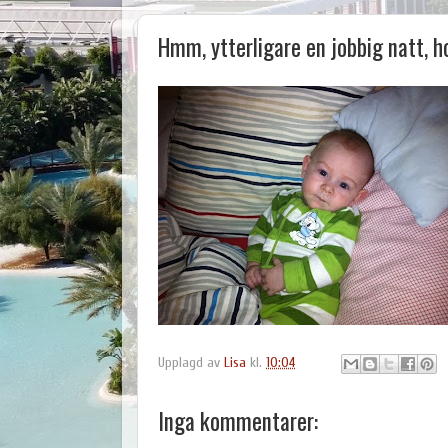
Hmm, ytterligare en jobbig natt, h
Upplagd av
Lisa
kl.
10:04
Inga kommentarer: