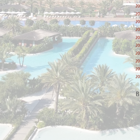
20
20
20
20
20
20
20
20
20
20
B