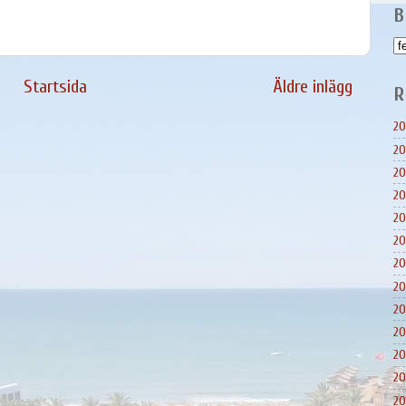
B
Startsida
Äldre inlägg
R
20
20
20
20
20
20
20
20
20
20
20
20
20