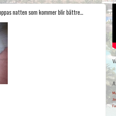
oppas natten som kommer blir bättre...
V
A
Ma
Ji
Fa