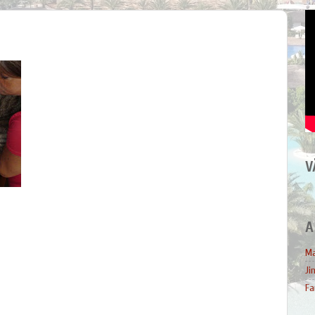
V
A
Ma
Ji
Fa