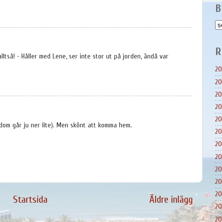
B
R
ltså! - Håller med Lene, ser inte stor ut på jorden, ändå var
20
20
20
20
20
 dom går ju ner lite). Men skönt att komma hem.
20
20
20
20
20
20
Startsida
Äldre inlägg
20
20