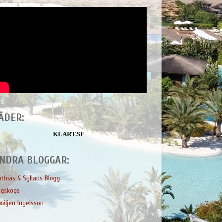
ÄDER:
KLART.SE
NDRA BLOGGAR:
thias & Syllans Blogg
ngskogs
miljen Ingelsson