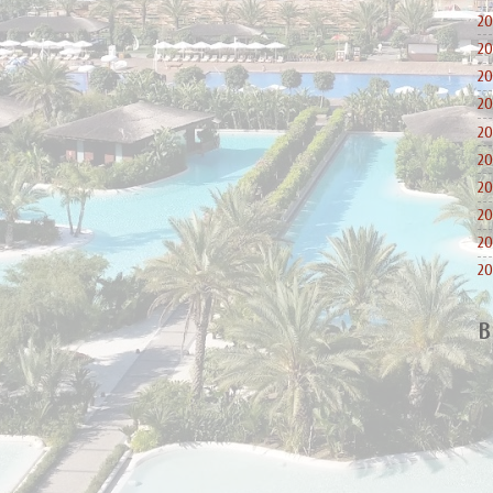
20
20
20
20
20
20
20
20
20
20
B