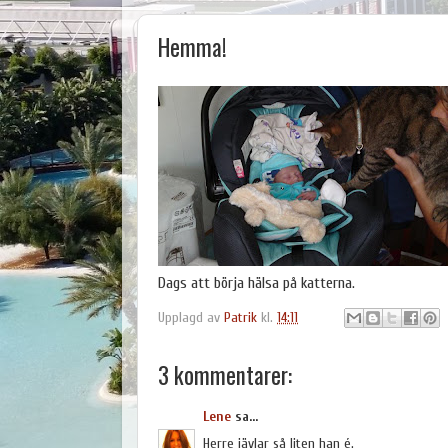
Hemma!
Dags att börja hälsa på katterna.
Upplagd av
Patrik
kl.
14:11
3 kommentarer:
Lene
sa...
Herre jävlar så liten han é.