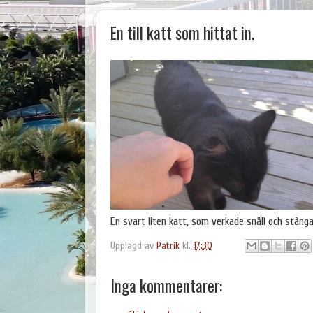
En till katt som hittat in.
En svart liten katt, som verkade snäll och stånga
Upplagd av
Patrik
kl.
17:30
Inga kommentarer: