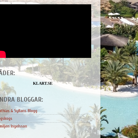
ÄDER:
KLART.SE
NDRA BLOGGAR:
thias & Syllans Blogg
ngskogs
miljen Ingelsson