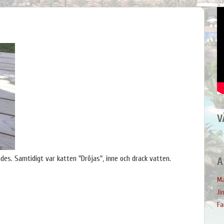
V
des. Samtidigt var katten "Dröjas", inne och drack vatten.
A
Ma
Ji
Fa