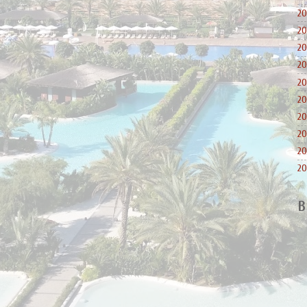
20
20
20
20
20
20
20
20
20
20
B