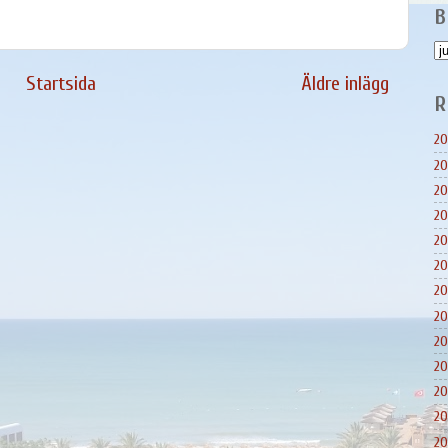
B
Startsida
Äldre inlägg
R
20
20
20
20
20
20
20
20
20
20
20
20
20