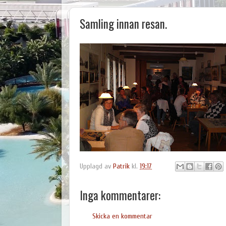
Samling innan resan.
Upplagd av
Patrik
kl.
19:17
Inga kommentarer:
Skicka en kommentar