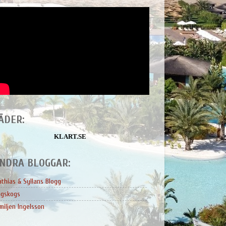
ÄDER:
KLART.SE
NDRA BLOGGAR:
thias & Syllans Blogg
ngskogs
miljen Ingelsson