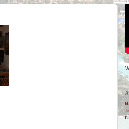
V
A
Ma
Ji
Fa