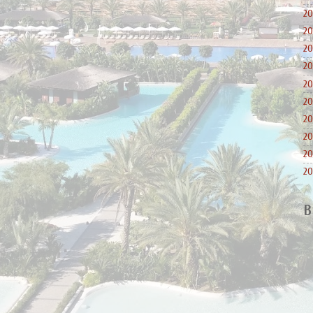
20
20
20
20
20
20
20
20
20
20
B