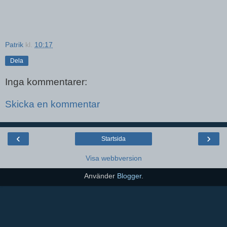
Patrik
kl.
10:17
Dela
Inga kommentarer:
Skicka en kommentar
‹
›
Startsida
Visa webbversion
Använder
Blogger
.