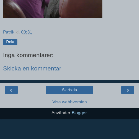
Patrik
kl.
09:31
Dela
Inga kommentarer:
Skicka en kommentar
‹
›
Startsida
Visa webbversion
Använder
Blogger
.