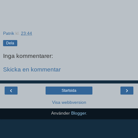
Patrik
kl.
23:44
Dela
Inga kommentarer:
Skicka en kommentar
‹
›
Startsida
Visa webbversion
Använder
Blogger
.