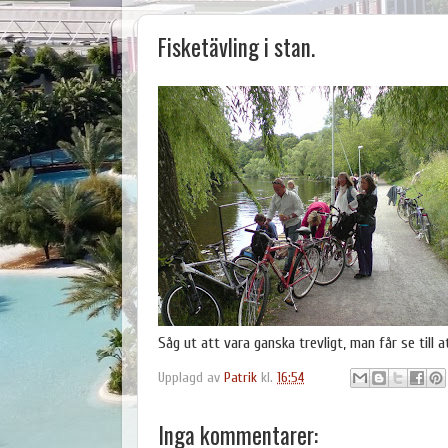
Fisketävling i stan.
Såg ut att vara ganska trevligt, man får se till 
Upplagd av
Patrik
kl.
16:54
Inga kommentarer: