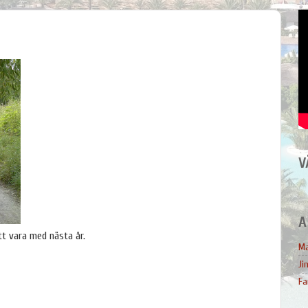
V
A
att vara med nästa år.
Ma
Ji
Fa