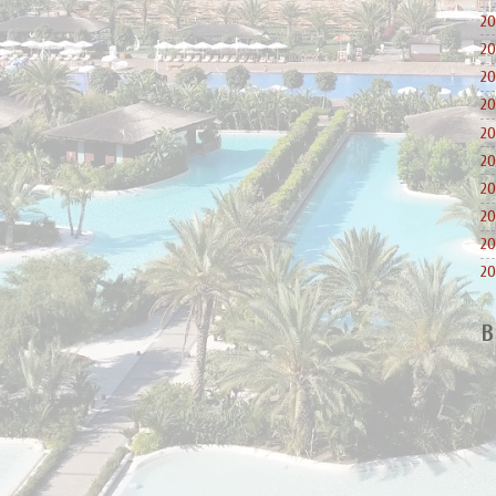
20
20
20
20
20
20
20
20
20
20
B