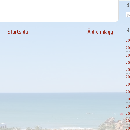
B
R
Startsida
Äldre inlägg
20
20
20
20
20
20
20
20
20
20
20
20
20