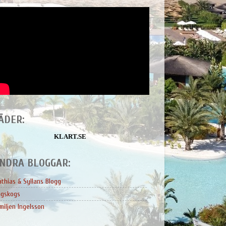
ÄDER:
KLART.SE
NDRA BLOGGAR:
thias & Syllans Blogg
ngskogs
miljen Ingelsson