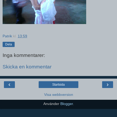
Patrik
kl.
13:59
Dela
Inga kommentarer:
Skicka en kommentar
‹
›
Startsida
Visa webbversion
Använder
Blogger
.