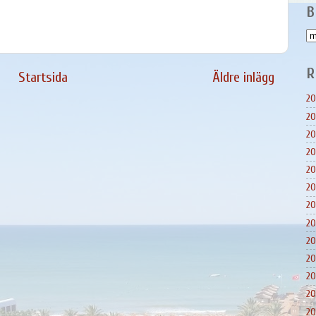
B
R
Startsida
Äldre inlägg
20
20
20
20
20
20
20
20
20
20
20
20
20