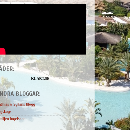
ÄDER:
KLART.SE
NDRA BLOGGAR:
thias & Syllans Blogg
ngskogs
miljen Ingelsson