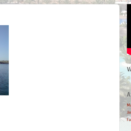
V
A
Ma
Ji
Fa