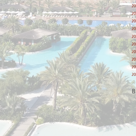
20
20
20
20
20
20
20
20
20
20
B