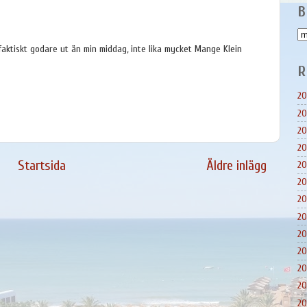
B
er faktiskt godare ut än min middag, inte lika mycket Mange Klein
R
20
20
20
20
Startsida
Äldre inlägg
20
20
20
20
20
20
20
20
20