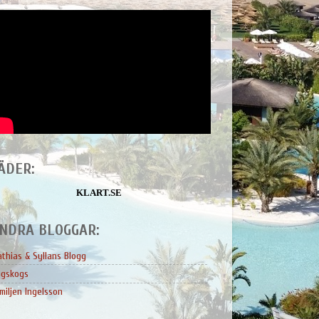
ÄDER:
KLART.SE
NDRA BLOGGAR:
thias & Syllans Blogg
ngskogs
miljen Ingelsson