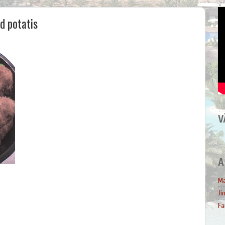
d potatis
V
A
Ma
Ji
Fa