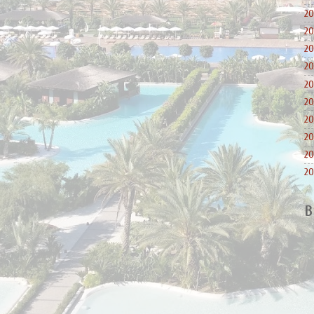
20
20
20
20
20
20
20
20
20
20
B