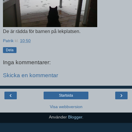
De är rädda för barnen på lekplatsen.
Patrik
kl.
10:50
Dela
Inga kommentarer:
Skicka en kommentar
‹
›
Startsida
Visa webbversion
Använder
Blogger
.